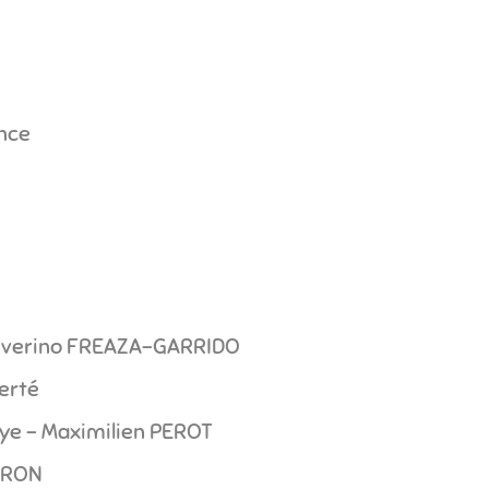
ance
Severino FREAZA-GARRIDO
berté
ye - Maximilien PEROT
AURON