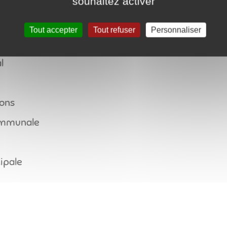
souhaitez activer
hes administratives
tat civil
Tout accepter
Tout refuser
Personnaliser
 listes électorales
l
ions
ommunale
ipale