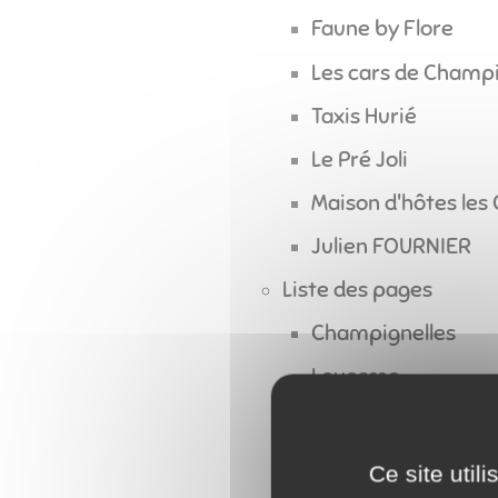
Faune by Flore
Les cars de Champi
Taxis Hurié
Le Pré Joli
Maison d'hôtes les 
Julien FOURNIER
Liste des pages
Champignelles
Louesme
Communauté de 
Office de Tourisme
Ce site util