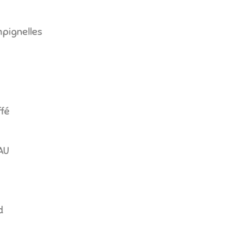
pignelles
ffé
AU
d