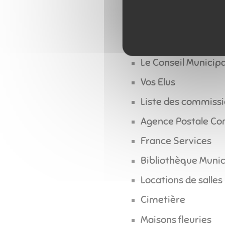
Guides des démarc
Demande d'acte d'é
Inscriptions sur les
Le Conseil Municipa
Vos Elus
Liste des commiss
Agence Postale C
France Services
Bibliothèque Munic
Locations de salles
Cimetière
Maisons fleuries