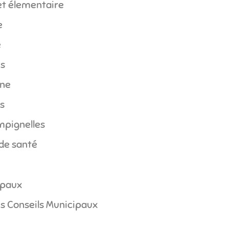
et élementaire
e
e
es
nne
s
mpignelles
 de santé
ipaux
s Conseils Municipaux