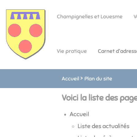
Lien
Lien
Lien
Lien
Panneau de gestion des cookies
d'accès
d'accès
d'accès
d'accès
Champignelles et Louesme
V
rapide
rapide
rapide
rapide
au
au
à
au
menu
contenu
la
pied
principal
recherche
de
Vie pratique
Carnet d'adress
page
Accueil
Plan du site
Voici la liste des page
Accueil
Liste des actualités