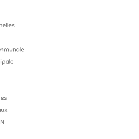
nelles
ommunale
ipale
hes
aux
ON