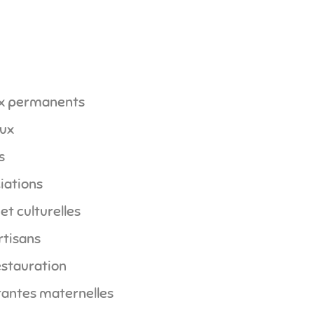
ux permanents
aux
s
iations
et culturelles
tisans
stauration
tantes maternelles