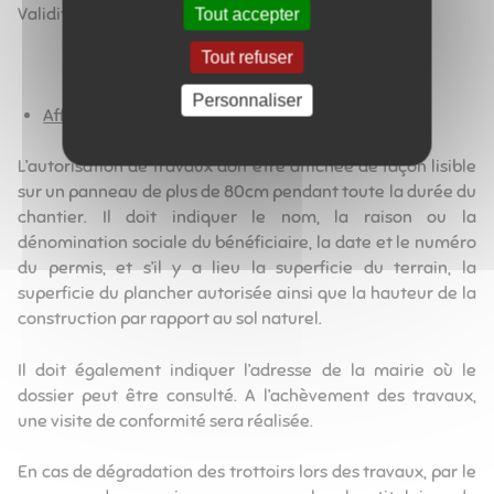
Validité : 3 ans
Tout accepter
Tout refuser
Personnaliser
Affichage début travaux
L’autorisation de travaux doit être affichée de façon lisible
sur un panneau de plus de 80cm pendant toute la durée du
chantier. Il doit indiquer le nom, la raison ou la
dénomination sociale du bénéficiaire, la date et le numéro
du permis, et s’il y a lieu la superficie du terrain, la
superficie du plancher autorisée ainsi que la hauteur de la
construction par rapport au sol naturel.
Il doit également indiquer l’adresse de la mairie où le
dossier peut être consulté. A l’achèvement des travaux,
une visite de conformité sera réalisée.
En cas de dégradation des trottoirs lors des travaux, par le