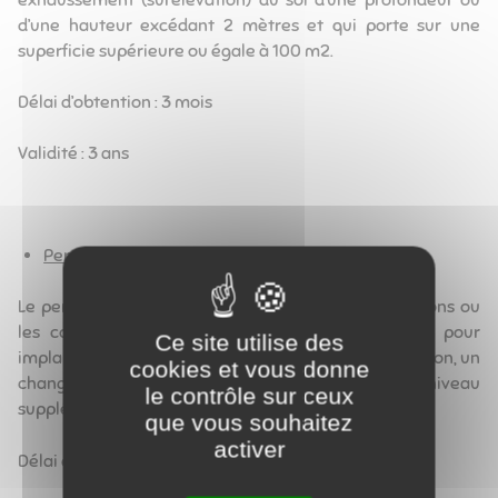
d’une hauteur excédant 2 mètres et qui porte sur une
superficie supérieure ou égale à 100 m2.
Délai d’obtention : 3 mois
Validité : 3 ans
Permis de construire
Le permis de construire s’applique pour les extensions ou
les constructions supérieures à 20 m2 de SHOB, pour
Ce site utilise des
implanter une construction à usage d’habitation ou non, un
cookies et vous donne
changement de destination, ou création de niveau
le contrôle sur ceux
supplémentaire.
que vous souhaitez
activer
Délai d’obtention : 2 mois