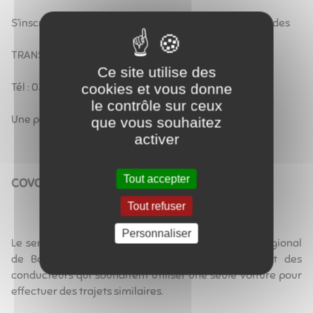
S’inscrire, au plus tard, la veille du jeudi choisi, auprès des
TRANSPORTS JEANNARD
Ce site utilise des
cookies et vous donne
Tél : 03-86-45-10-28
le contrôle sur ceux
Une participation de 3 € vous sera demandée.
que vous souhaitez
activer
Tout accepter
COVOITURAGE
Tout refuser
Personnaliser
Le service de covoiturage, proposé par le conseil régional
de Bourgogne, met en relation des passagers et des
conducteurs qui souhaitent utiliser une seule voiture pour
effectuer des trajets similaires.