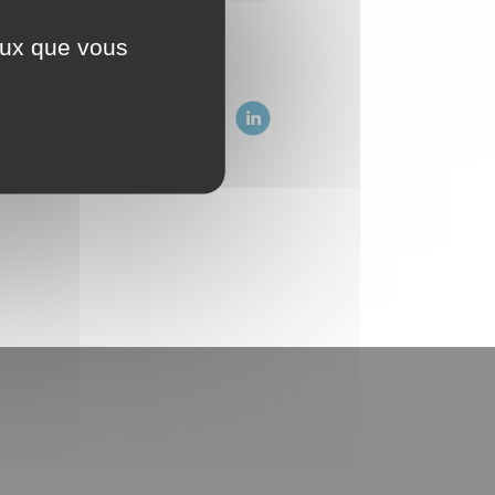
ceux que vous
e.
ez sur :