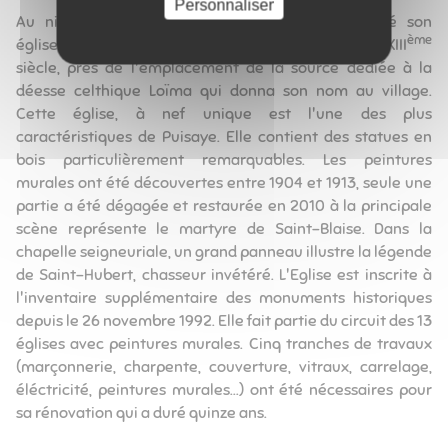
Personnaliser
Au niveau du patrimoine, Louesme a sauvegardé son
ème
ème
église, construite à l'époque gothique, au XII
et XIII
siècle, près de l'emplacement de la source dédiée à la
déesse celthique Loïma qui donna son nom au village.
Cette église, à nef unique est l'une des plus
caractéristiques de Puisaye. Elle contient des statues en
bois particulièrement remarquables. Les peintures
murales ont été découvertes entre 1904 et 1913, seule une
partie a été dégagée et restaurée en 2010 à la principale
scène représente le martyre de Saint-Blaise. Dans la
chapelle seigneuriale, un grand panneau illustre la légende
de Saint-Hubert, chasseur invétéré. L'Eglise est inscrite à
l'inventaire supplémentaire des monuments historiques
depuis le 26 novembre 1992. Elle fait partie du circuit des 13
églises avec peintures murales. Cinq tranches de travaux
(marçonnerie, charpente, couverture, vitraux, carrelage,
éléctricité, peintures murales...) ont été nécessaires pour
sa rénovation qui a duré quinze ans.