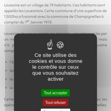
Louesme est un village de 74 habitants. Ces habitants sont
appelés les Louesmois. Cette commune d'une superficie de
1 500ha a fusionné avec la commune de Champignelles à
er
compter du 1
Janvier 1973.
Louesme devenue commune associée, est administrée par
un maire-délégué et une commission consultative, mais
n'a plus de commerces. Louesme a conservé quatre
compétences en gestion :
Ce site utilise des
cookies et vous donne
l'état-civil
le contrôle sur ceux
les élections
que vous souhaitez
activer
le cimetière
le cadastre
Tout accepter
Cette commune associée n'a plus de budget, toutes les
Tout refuser
opérations sont effectuées par la mairie de Champignelles.