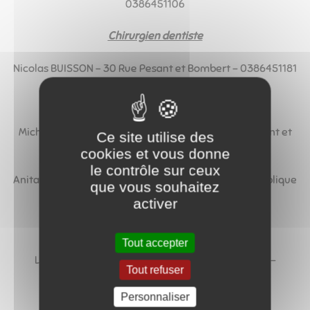
0386451106
Chirurgien dentiste
Nicolas BUISSON - 30 Rue Pesant et Bombert - 0386451181
Infirmier(e)s à domicile
Michel CORBIN et Aurélie LAMBRECHT - 30 Rue Pesant et
Ce site utilise des
Bombert - 0386451838
cookies et vous donne
le contrôle sur ceux
Anita LAISNE et Karine LECOEUR - 2 Place de la République
que vous souhaitez
- 0386451187
activer
Sophrologue
Tout accepter
Laurence BOUTEILLER - 2 Place de la République -
Tout refuser
0682160826
Personnaliser
Orthophoniste