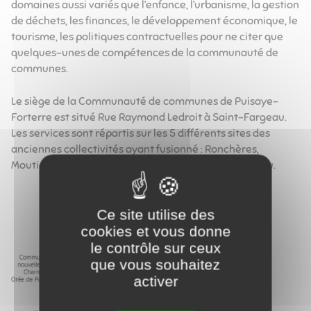
domaines aussi variés que l’enfance, l’urbanisme, la gestion
de déchets, les finances, le développement économique, le
tourisme, les politiques contractuelles pour ne citer que
quelques-unes de compétences de la communauté de
communes.
Le siège de la Communauté de communes de Puisaye-
Forterre est situé Rue Raymond Ledroit à Saint-Fargeau.
Les services sont répartis sur les 5 différents sites des
anciennes collectivités ayant fusionné : Ronchères,
Moutiers-en-Puisaye, Toucy, Molesme, Saint-Fargeau.
Ce site utilise des
cookies et vous donne
le contrôle sur ceux
que vous souhaitez
activer