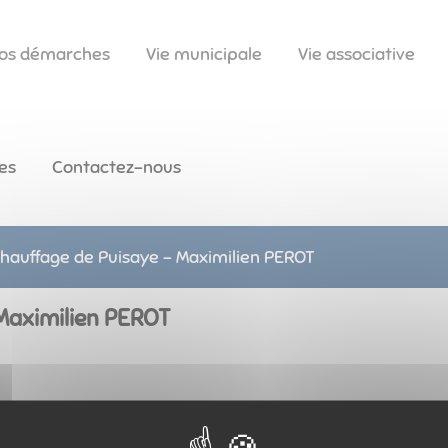
os démarches
Vie municipale
Vie associative
es
Contactez-nous
hauffage de Puisaye - Maximilien PEROT
Maximilien PEROT
uahc
35.07.19.58.70