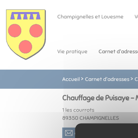
Lien
Lien
Lien
Lien
Panneau de gestion des cookies
d'accès
d'accès
d'accès
d'accès
Champignelles et Louesme
V
rapide
rapide
rapide
rapide
au
au
à
au
menu
contenu
la
pied
principal
recherche
de
Vie pratique
Carnet d'adress
page
Accueil
Carnet d'adresses
C
Chauffage de Puisaye - 
1 les courrots
89350
CHAMPIGNELLES
moc.liamg@eyasiupegaff