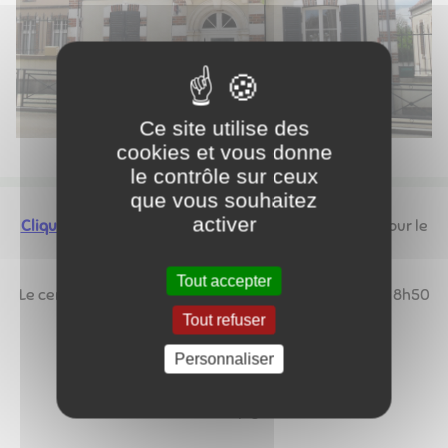
Ce site utilise des
cookies et vous donne
le contrôle sur ceux
que vous souhaitez
activer
Cliquez ici
pour télécharger le dossier d'inscription pour le
centre périscolaire.
Tout accepter
Le centre périscolaire accueille les enfants de 7h30 à 8h50
et de 16h30 à 18h15.
Tout refuser
Personnaliser
9 rue Arsène Duguyot
89350 Champignelles