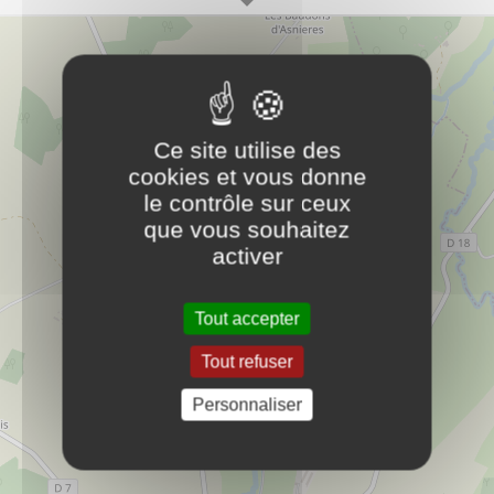
15 rue de Paris
89350
CHAMPIGNELLES
29.40.44.68.30
Ce site utilise des
éléctricité
cookies et vous donne
le contrôle sur ceux
que vous souhaitez
Agence Postale Communale
PLUS D'INFOS
activer
administration
Tout accepter
Tout refuser
Bibliothèque Municipale
PLUS D'INFOS
culture
Personnaliser
Boulangerie
PLUS D'INFOS