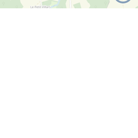
Christophe PRISOT
PLUS D'INFOS
maçonnerie, terrassement, couverture...
+
Daniel JURMAN
−
PLUS D'INFOS
maçonnerie, terrassement, couverture...
Leaflet
|
©
OpenStreetMap
contributors
Contactez-nous
Ecole élementaire
PLUS D'INFOS
éducation
Ecole maternelle
PLUS D'INFOS
Plan du site
éducation
Règlement général sur la protection des données