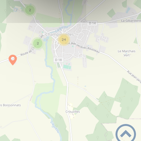
boulangerie
2
Café de la Halle
PLUS D'INFOS
café
24
2
Café de la renaissance
PLUS D'INFOS
café
Céline coiffure
PLUS D'INFOS
coiffure
Chauffage de Puisaye - Maximilien PEROT
PLUS D'INFOS
plombier